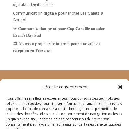
digitale à Digitelium.fr
Communication digitale pour l’hôtel Les Galets à
Bandol
🎯 𝐂𝐨𝐦𝐦𝐮𝐧𝐢𝐜𝐚𝐭𝐢𝐨𝐧 𝐩𝐫𝐢𝐧𝐭 𝐩𝐨𝐮𝐫 𝐂𝐚𝐩 𝐂𝐚𝐧𝐚𝐢𝐥𝐥𝐞 𝐚𝐮 𝐬𝐚𝐥𝐨𝐧
𝐄𝐯𝐞𝐧𝐭’𝐬 𝐃𝐚𝐲 𝐒𝐮𝐝
🏛️ 𝐍𝐨𝐮𝐯𝐞𝐚𝐮 𝐩𝐫𝐨𝐣𝐞𝐭 : 𝐬𝐢𝐭𝐞 𝐢𝐧𝐭𝐞𝐫𝐧𝐞𝐭 𝐩𝐨𝐮𝐫 𝐮𝐧𝐞 𝐬𝐚𝐥𝐥𝐞 𝐝𝐞
𝐫𝐞́𝐜𝐞𝐩𝐭𝐢𝐨𝐧 𝐞𝐧 𝐏𝐫𝐨𝐯𝐞𝐧𝐜𝐞
Gérer le consentement
©
animage.fr
2024 – tous droits réservés
mentions
Pour offrir les meilleures expériences, nous utilisons des technologies
légales
–
crédits
telles que les cookies pour stocker et/ou accéder aux informations des
appareils. Le fait de consentir à ces technologies nous permettra de
traiter des données telles que le comportement de navigation ou les ID
4 rue Joseph Lafond
uniques sur ce site. Le fait de ne pas consentir ou de retirer son
13400 AUBAGNE
consentement peut avoir un effet négatif sur certaines caractéristiques