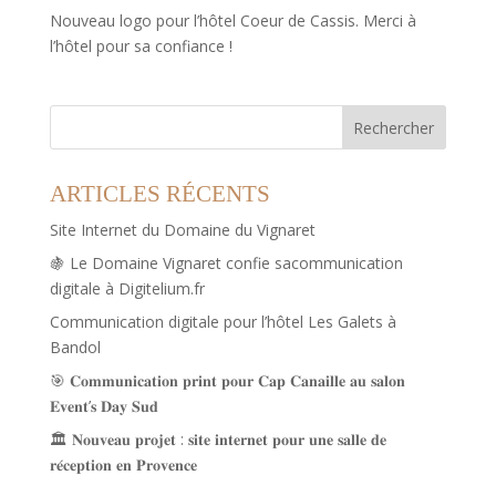
Nouveau logo pour l’hôtel Coeur de Cassis. Merci à
l’hôtel pour sa confiance !
Rechercher
ARTICLES RÉCENTS
Site Internet du Domaine du Vignaret
🍇 Le Domaine Vignaret confie sacommunication
digitale à Digitelium.fr
Communication digitale pour l’hôtel Les Galets à
Bandol
🎯 𝐂𝐨𝐦𝐦𝐮𝐧𝐢𝐜𝐚𝐭𝐢𝐨𝐧 𝐩𝐫𝐢𝐧𝐭 𝐩𝐨𝐮𝐫 𝐂𝐚𝐩 𝐂𝐚𝐧𝐚𝐢𝐥𝐥𝐞 𝐚𝐮 𝐬𝐚𝐥𝐨𝐧
𝐄𝐯𝐞𝐧𝐭’𝐬 𝐃𝐚𝐲 𝐒𝐮𝐝
🏛️ 𝐍𝐨𝐮𝐯𝐞𝐚𝐮 𝐩𝐫𝐨𝐣𝐞𝐭 : 𝐬𝐢𝐭𝐞 𝐢𝐧𝐭𝐞𝐫𝐧𝐞𝐭 𝐩𝐨𝐮𝐫 𝐮𝐧𝐞 𝐬𝐚𝐥𝐥𝐞 𝐝𝐞
𝐫𝐞́𝐜𝐞𝐩𝐭𝐢𝐨𝐧 𝐞𝐧 𝐏𝐫𝐨𝐯𝐞𝐧𝐜𝐞