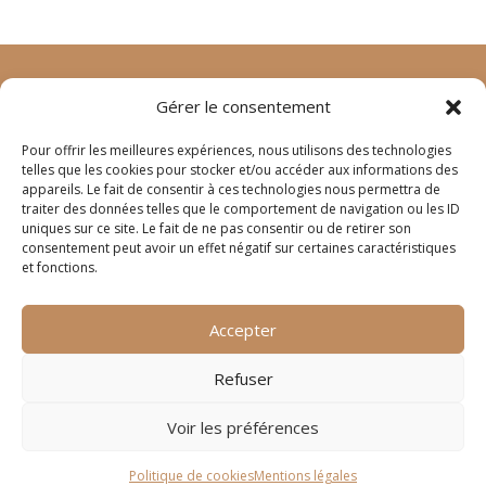
Gérer le consentement
©
animage.fr
2024 – tous droits réservés
mentions
Pour offrir les meilleures expériences, nous utilisons des technologies
légales
–
crédits
telles que les cookies pour stocker et/ou accéder aux informations des
appareils. Le fait de consentir à ces technologies nous permettra de
traiter des données telles que le comportement de navigation ou les ID
4 rue Joseph Lafond
uniques sur ce site. Le fait de ne pas consentir ou de retirer son
13400 AUBAGNE
consentement peut avoir un effet négatif sur certaines caractéristiques
et fonctions.
contact@digitelium.fr
Accepter
+33 (0)950 355 432
Refuser
Voir les préférences
Politique de cookies
Mentions légales