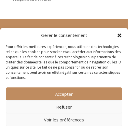
Gérer le consentement
©
animage.fr
2024 – tous droits réservés
mentions
Pour offrir les meilleures expériences, nous utilisons des technologies
légales
–
crédits
telles que les cookies pour stocker et/ou accéder aux informations des
appareils. Le fait de consentir à ces technologies nous permettra de
traiter des données telles que le comportement de navigation ou les ID
4 rue Joseph Lafond
uniques sur ce site. Le fait de ne pas consentir ou de retirer son
13400 AUBAGNE
consentement peut avoir un effet négatif sur certaines caractéristiques
et fonctions.
contact@digitelium.fr
Accepter
+33 (0)950 355 432
Refuser
Voir les préférences