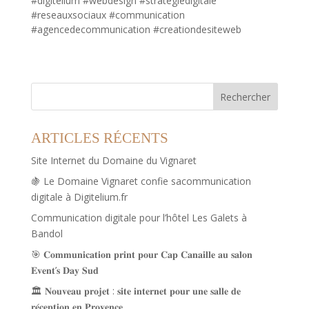
#digitelium #webdesign #strategiedigitale
#reseauxsociaux #communication
#agencedecommunication #creationdesiteweb
Rechercher
ARTICLES RÉCENTS
Site Internet du Domaine du Vignaret
🍇 Le Domaine Vignaret confie sacommunication
digitale à Digitelium.fr
Communication digitale pour l’hôtel Les Galets à
Bandol
🎯 𝐂𝐨𝐦𝐦𝐮𝐧𝐢𝐜𝐚𝐭𝐢𝐨𝐧 𝐩𝐫𝐢𝐧𝐭 𝐩𝐨𝐮𝐫 𝐂𝐚𝐩 𝐂𝐚𝐧𝐚𝐢𝐥𝐥𝐞 𝐚𝐮 𝐬𝐚𝐥𝐨𝐧
𝐄𝐯𝐞𝐧𝐭’𝐬 𝐃𝐚𝐲 𝐒𝐮𝐝
🏛️ 𝐍𝐨𝐮𝐯𝐞𝐚𝐮 𝐩𝐫𝐨𝐣𝐞𝐭 : 𝐬𝐢𝐭𝐞 𝐢𝐧𝐭𝐞𝐫𝐧𝐞𝐭 𝐩𝐨𝐮𝐫 𝐮𝐧𝐞 𝐬𝐚𝐥𝐥𝐞 𝐝𝐞
𝐫𝐞́𝐜𝐞𝐩𝐭𝐢𝐨𝐧 𝐞𝐧 𝐏𝐫𝐨𝐯𝐞𝐧𝐜𝐞