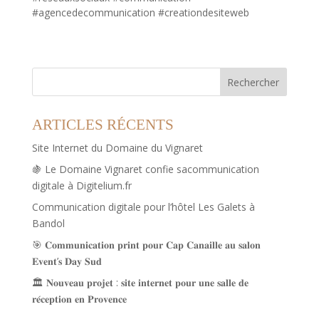
#agencedecommunication #creationdesiteweb
Rechercher
ARTICLES RÉCENTS
Site Internet du Domaine du Vignaret
🍇 Le Domaine Vignaret confie sacommunication
digitale à Digitelium.fr
Communication digitale pour l’hôtel Les Galets à
Bandol
🎯 𝐂𝐨𝐦𝐦𝐮𝐧𝐢𝐜𝐚𝐭𝐢𝐨𝐧 𝐩𝐫𝐢𝐧𝐭 𝐩𝐨𝐮𝐫 𝐂𝐚𝐩 𝐂𝐚𝐧𝐚𝐢𝐥𝐥𝐞 𝐚𝐮 𝐬𝐚𝐥𝐨𝐧
𝐄𝐯𝐞𝐧𝐭’𝐬 𝐃𝐚𝐲 𝐒𝐮𝐝
🏛️ 𝐍𝐨𝐮𝐯𝐞𝐚𝐮 𝐩𝐫𝐨𝐣𝐞𝐭 : 𝐬𝐢𝐭𝐞 𝐢𝐧𝐭𝐞𝐫𝐧𝐞𝐭 𝐩𝐨𝐮𝐫 𝐮𝐧𝐞 𝐬𝐚𝐥𝐥𝐞 𝐝𝐞
𝐫𝐞́𝐜𝐞𝐩𝐭𝐢𝐨𝐧 𝐞𝐧 𝐏𝐫𝐨𝐯𝐞𝐧𝐜𝐞