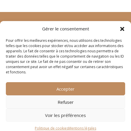
Gérer le consentement
©
animage.fr
2024 – tous droits réservés
mentions
Pour offrir les meilleures expériences, nous utilisons des technologies
légales
–
crédits
telles que les cookies pour stocker et/ou accéder aux informations des
appareils. Le fait de consentir à ces technologies nous permettra de
traiter des données telles que le comportement de navigation ou les ID
4 rue Joseph Lafond
uniques sur ce site. Le fait de ne pas consentir ou de retirer son
13400 AUBAGNE
consentement peut avoir un effet négatif sur certaines caractéristiques
et fonctions.
contact@digitelium.fr
Accepter
+33 (0)950 355 432
Refuser
Voir les préférences
Politique de cookies
Mentions légales