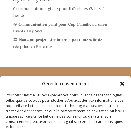
Communication digitale pour l’hôtel Les Galets à
Bandol
🎯 𝐂𝐨𝐦𝐦𝐮𝐧𝐢𝐜𝐚𝐭𝐢𝐨𝐧 𝐩𝐫𝐢𝐧𝐭 𝐩𝐨𝐮𝐫 𝐂𝐚𝐩 𝐂𝐚𝐧𝐚𝐢𝐥𝐥𝐞 𝐚𝐮 𝐬𝐚𝐥𝐨𝐧
𝐄𝐯𝐞𝐧𝐭’𝐬 𝐃𝐚𝐲 𝐒𝐮𝐝
🏛️ 𝐍𝐨𝐮𝐯𝐞𝐚𝐮 𝐩𝐫𝐨𝐣𝐞𝐭 : 𝐬𝐢𝐭𝐞 𝐢𝐧𝐭𝐞𝐫𝐧𝐞𝐭 𝐩𝐨𝐮𝐫 𝐮𝐧𝐞 𝐬𝐚𝐥𝐥𝐞 𝐝𝐞
𝐫𝐞́𝐜𝐞𝐩𝐭𝐢𝐨𝐧 𝐞𝐧 𝐏𝐫𝐨𝐯𝐞𝐧𝐜𝐞
Gérer le consentement
©
animage.fr
2024 – tous droits réservés
mentions
Pour offrir les meilleures expériences, nous utilisons des technologies
légales
–
crédits
telles que les cookies pour stocker et/ou accéder aux informations des
appareils. Le fait de consentir à ces technologies nous permettra de
traiter des données telles que le comportement de navigation ou les ID
4 rue Joseph Lafond
uniques sur ce site. Le fait de ne pas consentir ou de retirer son
13400 AUBAGNE
consentement peut avoir un effet négatif sur certaines caractéristiques
et fonctions.